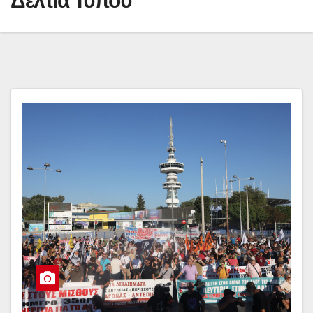
Δελτία Τύπου