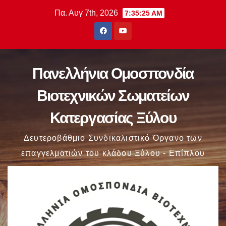
Μετάβαση
Πα. Αυγ 7th, 2026
7:35:26 AM
στο
περιεχόμενο
Πανελλήνια Ομοσπονδία
Βιοτεχνικών Σωματείων
Κατεργασίας Ξύλου
Δευτεροβάθμιο Συνδικαλιστικό Όργανο των
επαγγελματιών του κλάδου Ξύλου - Επίπλου