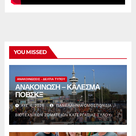
YOU MISSED
ΑΝΑΚΟΙΝΏΣΕΙΣ - ΔΕΛΤΊΑ ΤΎΠΟΥ
ΑΝΑΚΟΙΝΩΣΗ – ΚΑΛΕΣΜΑ
ΠΟΒΣΚΞ
ΑΥΓ 4, 2026
ΠΑΝΕΛΛΉΝΙΑ ΟΜΟΣΠΟΝΔΊΑ
ΒΙΟΤΕΧΝΙΚΏΝ ΣΩΜΑΤΕΊΩΝ ΚΑΤΕΡΓΑΣΊΑΣ ΞΎΛΟΥ