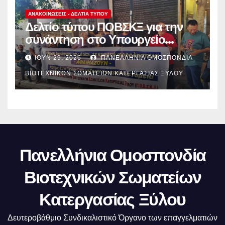
ΑΝΑΚΟΙΝΏΣΕΙΣ - ΔΕΛΤΊΑ ΤΎΠΟΥ
Δελτίο τύπου ΠΟΒΣΚΞ για την
συνάντηση στο Υπουργείο
Ανάπτυξης.
ΙΟΎΝ 29, 2026
ΠΑΝΕΛΛΉΝΙΑ ΟΜΟΣΠΟΝΔΊΑ
ΒΙΟΤΕΧΝΙΚΏΝ ΣΩΜΑΤΕΊΩΝ ΚΑΤΕΡΓΑΣΊΑΣ ΞΎΛΟΥ
Πανελλήνια Ομοσπονδία
Βιοτεχνικών Σωματείων
Κατεργασίας Ξύλου
Δευτεροβάθμιο Συνδικαλιστικό Όργανο των επαγγελματιών