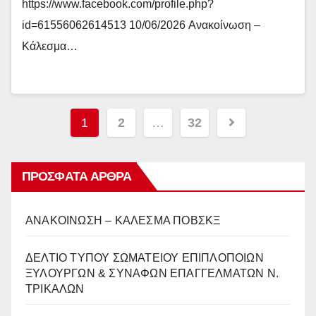
https://www.facebook.com/profile.php?
id=61556062614513 10/06/2026 Ανακοίνωση –
Κάλεσμα…
Πλοήγηση
1
2
…
32
άρθρων
ΠΡΌΣΦΑΤΑ ΆΡΘΡΑ
ΑΝΑΚΟΙΝΩΣΗ – ΚΑΛΕΣΜΑ ΠΟΒΣΚΞ
ΔΕΛΤΙΟ ΤΥΠΟΥ ΣΩΜΑΤΕΙΟΥ ΕΠΙΠΛΟΠΟΙΩΝ
ΞΥΛΟΥΡΓΩΝ & ΣΥΝΑΦΩΝ ΕΠΑΓΓΕΛΜΑΤΩΝ Ν.
ΤΡΙΚΑΛΩΝ