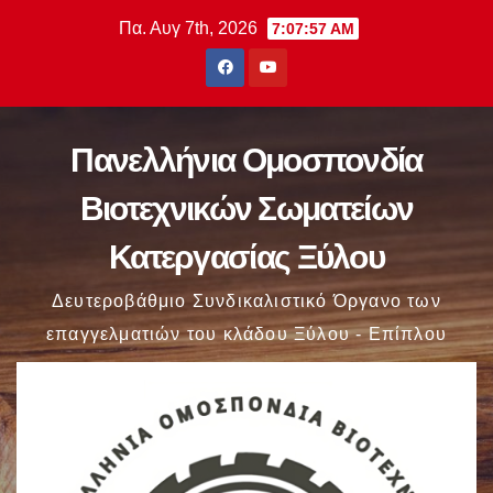
Μετάβαση
Πα. Αυγ 7th, 2026
7:07:58 AM
στο
περιεχόμενο
Πανελλήνια Ομοσπονδία
Βιοτεχνικών Σωματείων
Κατεργασίας Ξύλου
Δευτεροβάθμιο Συνδικαλιστικό Όργανο των
επαγγελματιών του κλάδου Ξύλου - Επίπλου