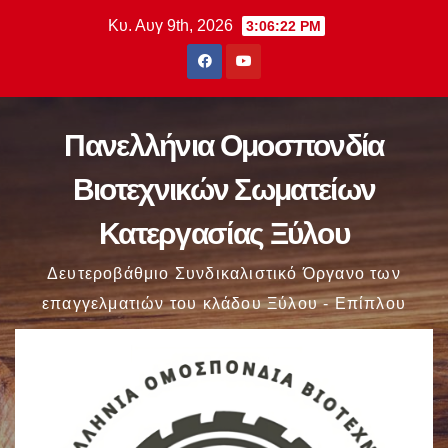
Μετάβαση
Κυ. Αυγ 9th, 2026
3:06:23 PM
στο
περιεχόμενο
Πανελλήνια Ομοσπονδία
Βιοτεχνικών Σωματείων
Κατεργασίας Ξύλου
Δευτεροβάθμιο Συνδικαλιστικό Όργανο των
επαγγελματιών του κλάδου Ξύλου - Επίπλου