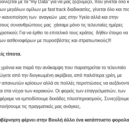
νίζεται με τα “my Data” για να μας ξεζουμίζει, που γίνεται όλο κ
ν μεγάλων ομίλων με fast track διαδικασίες, γίνεται όλο και πι
 ικανοποίηση των αναγκών μας στην Υγεία αλλά και στην
σους συνανθρώπους μας χάσαμε μόνο τις τελευταίες ημέρες
οτικού; Για να έρθει το επιτελικό τους κράτος δήθεν έτοιμο να
ων ασθενοφόρων με πυροσβέστες και στρατιωτικούς!!!
ίς τίποτα.
χρόνια και παρά την ανάκαμψη που παρατηρείται το τελευταίο
ώγετε από την διογκωμένη ακρίβεια, από παλιότερα χρέη, με
ων απανωτών κρίσεων αλλά σε πολλές περιπτώσεις να αυξάνοντα
αι στα νύχια των κορακιών. Οι φορείς των επαγγελματιών, των
αφέραμε να εμποδίσουμε δεκάδες πλειστηριασμούς. Συνεχίζουμε
οποιήσουμε τις πραγματικές μας ανάγκες.
κυβέρνηση φέρνει στην Βουλή άλλο ένα κατάπτυστο φορολο