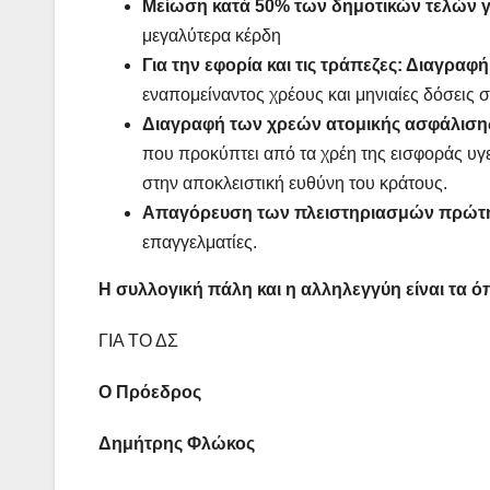
Μείωση κατά 50% των δημοτικών τελών γι
μεγαλύτερα κέρδη
Για την εφορία και τις τράπεζες: Διαγρα
εναπομείναντος χρέους και μηνιαίες δόσεις 
Διαγραφή των χρεών ατομικής ασφάλισ
που προκύπτει από τα χρέη της εισφοράς υγεί
στην αποκλειστική ευθύνη του κράτους.
Απαγόρευση των πλειστηριασμών πρώτης 
επαγγελματίες.
Η συλλογική πάλη και η αλληλεγγύη είναι τα ό
ΓΙΑ ΤΟ ΔΣ
Ο Πρόεδρος Ο Γ. Γ
Δημήτρης Φλώκος Νίκ