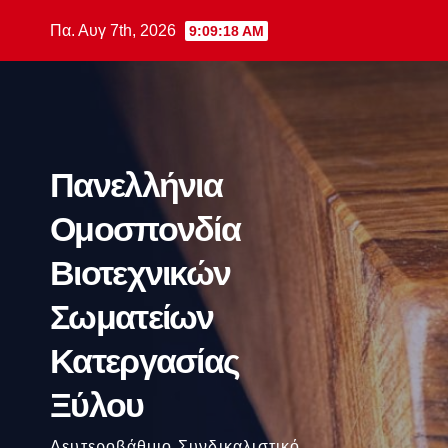
Μετάβαση
Πα. Αυγ 7th, 2026
9:09:19 AM
στο
περιεχόμενο
Πανελλήνια
Ομοσπονδία
Βιοτεχνικών
Σωματείων
Κατεργασίας
Ξύλου
Δευτεροβάθμιο Συνδικαλιστικό