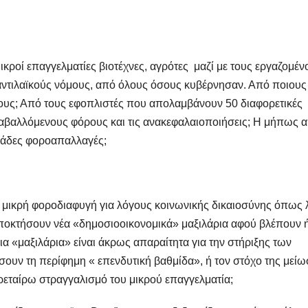
κροί επαγγελματίες βιοτέχνες, αγρότες μαζί με τους εργαζομέν
αντιλαϊκούς νόμους, από όλους όσους κυβέρνησαν. Από ποιους
ους; Από τους εφοπλιστές που απολαμβάνουν 50 διαφορετικές
ναβαλλόμενους φόρους και τις ανακεφαλαιοποιήσεις; Η μήπως 
δεκάδες φοροαπαλλαγές;
ν μικρή φοροδιαφυγή για λόγους κοινωνικής δικαιοσύνης όπως λ
αποκτήσουν νέα «δημοσιοοικονομικά» μαξιλάρια αφού βλέπουν 
οια «μαξιλάρια» είναι άκρως απαραίτητα για την στήριξης των
ουν τη περίφημη « επενδυτική βαθμίδα», ή τον στόχο της μεί
εταίρω στραγγαλισμό του μικρού επαγγελματία;