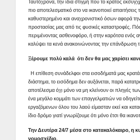
Ταυτόχρονα, την ίδια στιγμή που το κράτος εκσυγχρο
πιο αποτελεσματικό στο να ικανοποιεί απαιτήσεις τω
καθυστερημένο και αναχρονιστικό όσων αφορά την
προστασίας μας από τις φυσικές καταστροφές. Πό
περιμένοντας ασθενοφόρο, ή στην καρότσα ενός αγρ
καλύψει τα κενά ανακοινώνοντας την επάνδρωση τ
Ξ
έρουμε πολύ καλά ότι δεν θα μας χαρίσει κανε
Η επίθεση συνάδελφοι στα εισοδήματά μας κρατά 
διάστημα, το εισόδημα δεν αυξάνεται, παρά κατατρ
αποτέλεσμα όχι μόνο να μη κλείνουν οι πληγές τ
ένα μεγάλο κομμάτι των επαγγελματιών να οδηγείτ
εργαζόμενων όλου του λαού είμασταν εκεί και κατ
ίδιο δρόμο γιατί γνωρίζουμε ότι μόνο έτσι θα ικαν
Την Δευτέρα 24/7 μέσα στο κατακαλόκαιρο, η 
νομοσχέδιο.