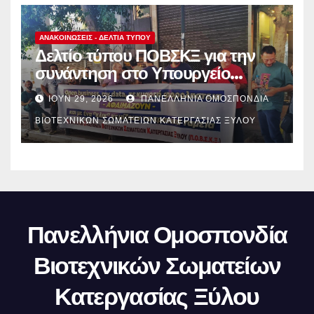
ΑΝΑΚΟΙΝΏΣΕΙΣ - ΔΕΛΤΊΑ ΤΎΠΟΥ
Δελτίο τύπου ΠΟΒΣΚΞ για την
συνάντηση στο Υπουργείο
Ανάπτυξης.
ΙΟΎΝ 29, 2026
ΠΑΝΕΛΛΉΝΙΑ ΟΜΟΣΠΟΝΔΊΑ
ΒΙΟΤΕΧΝΙΚΏΝ ΣΩΜΑΤΕΊΩΝ ΚΑΤΕΡΓΑΣΊΑΣ ΞΎΛΟΥ
Πανελλήνια Ομοσπονδία
Βιοτεχνικών Σωματείων
Κατεργασίας Ξύλου