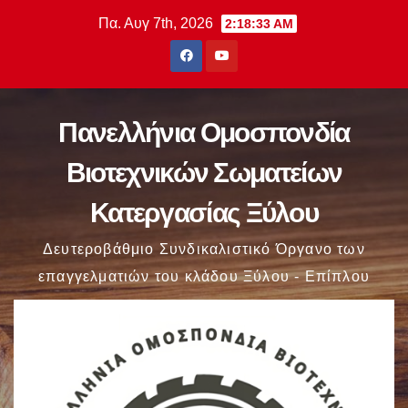
Μετάβαση
Πα. Αυγ 7th, 2026
2:18:34 AM
στο
περιεχόμενο
Πανελλήνια Ομοσπονδία
Βιοτεχνικών Σωματείων
Κατεργασίας Ξύλου
Δευτεροβάθμιο Συνδικαλιστικό Όργανο των
επαγγελματιών του κλάδου Ξύλου - Επίπλου