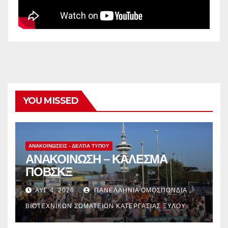
YOU MISSED
ΑΝΑΚΟΙΝΏΣΕΙΣ - ΔΕΛΤΊΑ ΤΎΠΟΥ
ΑΝΑΚΟΙΝΩΣΗ – ΚΑΛΕΣΜΑ
ΠΟΒΣΚΞ
ΑΥΓ 4, 2026
ΠΑΝΕΛΛΉΝΙΑ ΟΜΟΣΠΟΝΔΊΑ
ΒΙΟΤΕΧΝΙΚΏΝ ΣΩΜΑΤΕΊΩΝ ΚΑΤΕΡΓΑΣΊΑΣ ΞΎΛΟΥ