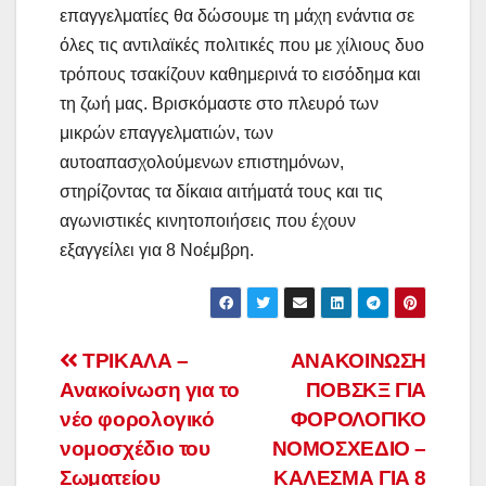
επαγγελματίες θα δώσουμε τη μάχη ενάντια σε
όλες τις αντιλαϊκές πολιτικές που με χίλιους δυο
τρόπους τσακίζουν καθημερινά το εισόδημα και
τη ζωή μας. Βρισκόμαστε στο πλευρό των
μικρών επαγγελματιών, των
αυτοαπασχολούμενων επιστημόνων,
στηρίζοντας τα δίκαια αιτήματά τους και τις
αγωνιστικές κινητοποιήσεις που έχουν
εξαγγείλει για 8 Νοέμβρη.
Πλοήγηση
ΤΡΙΚΑΛΑ –
ΑΝΑΚΟΙΝΩΣΗ
Ανακοίνωση για το
ΠΟΒΣΚΞ ΓΙΑ
άρθρων
νέο φορολογικό
ΦΟΡΟΛΟΓΙΚΟ
νομοσχέδιο του
ΝΟΜΟΣΧΕΔΙΟ –
Σωματείου
ΚΑΛΕΣΜΑ ΓΙΑ 8