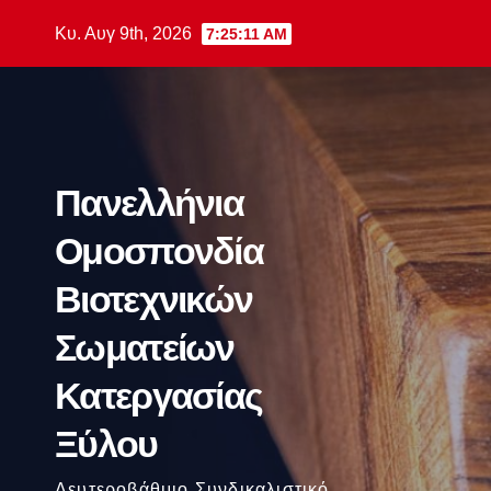
Μετάβαση
Κυ. Αυγ 9th, 2026
7:25:12 AM
στο
περιεχόμενο
Πανελλήνια
Ομοσπονδία
Βιοτεχνικών
Σωματείων
Κατεργασίας
Ξύλου
Δευτεροβάθμιο Συνδικαλιστικό