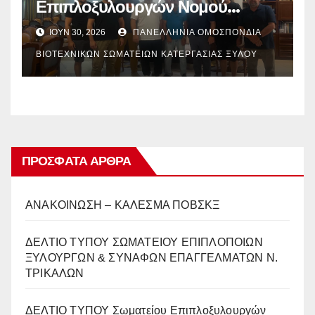
Επιπλοξυλουργών Νομού
Καβάλας
ΙΟΎΝ 30, 2026
ΠΑΝΕΛΛΉΝΙΑ ΟΜΟΣΠΟΝΔΊΑ
ΒΙΟΤΕΧΝΙΚΏΝ ΣΩΜΑΤΕΊΩΝ ΚΑΤΕΡΓΑΣΊΑΣ ΞΎΛΟΥ
ΠΡΌΣΦΑΤΑ ΆΡΘΡΑ
ΑΝΑΚΟΙΝΩΣΗ – ΚΑΛΕΣΜΑ ΠΟΒΣΚΞ
ΔΕΛΤΙΟ ΤΥΠΟΥ ΣΩΜΑΤΕΙΟΥ ΕΠΙΠΛΟΠΟΙΩΝ
ΞΥΛΟΥΡΓΩΝ & ΣΥΝΑΦΩΝ ΕΠΑΓΓΕΛΜΑΤΩΝ Ν.
ΤΡΙΚΑΛΩΝ
ΔΕΛΤΙΟ ΤΥΠΟΥ Σωματείου Επιπλοξυλουργών