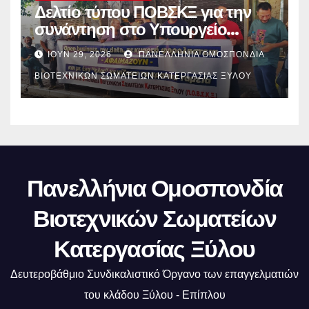
Δελτίο τύπου ΠΟΒΣΚΞ για την
συνάντηση στο Υπουργείο
Ανάπτυξης.
ΙΟΎΝ 29, 2026
ΠΑΝΕΛΛΉΝΙΑ ΟΜΟΣΠΟΝΔΊΑ
ΒΙΟΤΕΧΝΙΚΏΝ ΣΩΜΑΤΕΊΩΝ ΚΑΤΕΡΓΑΣΊΑΣ ΞΎΛΟΥ
Πανελλήνια Ομοσπονδία
Βιοτεχνικών Σωματείων
Κατεργασίας Ξύλου
Δευτεροβάθμιο Συνδικαλιστικό Όργανο των επαγγελματιών
του κλάδου Ξύλου - Επίπλου