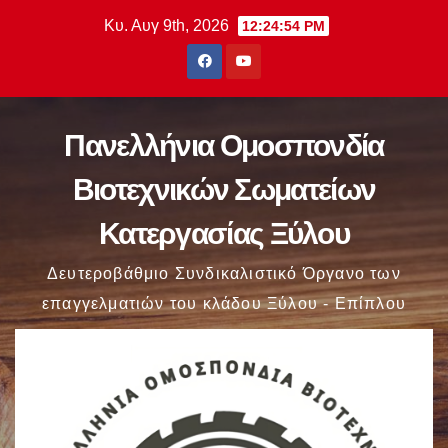
Μετάβαση
Κυ. Αυγ 9th, 2026
12:24:55 PM
στο
περιεχόμενο
Πανελλήνια Ομοσπονδία
Βιοτεχνικών Σωματείων
Κατεργασίας Ξύλου
Δευτεροβάθμιο Συνδικαλιστικό Όργανο των
επαγγελματιών του κλάδου Ξύλου - Επίπλου