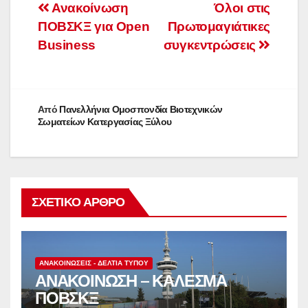
Πλοήγηση
Ανακοίνωση
Όλοι στις
ΠΟΒΣΚΞ για Open
Πρωτομαγιάτικες
άρθρων
Business
συγκεντρώσεις
Από
Πανελλήνια Ομοσπονδία Βιοτεχνικών
Σωματείων Κατεργασίας Ξύλου
ΣΧΕΤΙΚΌ ΆΡΘΡΟ
ΑΝΑΚΟΙΝΏΣΕΙΣ - ΔΕΛΤΊΑ ΤΎΠΟΥ
ΑΝΑΚΟΙΝΩΣΗ – ΚΑΛΕΣΜΑ
ΠΟΒΣΚΞ