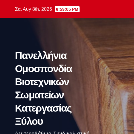
Μετάβαση
Σα. Αυγ 8th, 2026
6:59:06 PM
στο
περιεχόμενο
Πανελλήνια
Ομοσπονδία
Βιοτεχνικών
Σωματείων
Κατεργασίας
Ξύλου
Δευτεροβάθμιο Συνδικαλιστικό