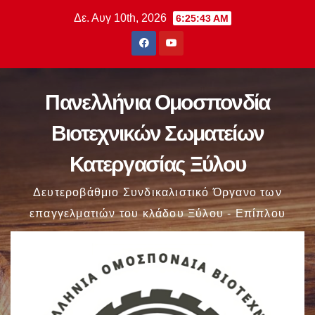
Μετάβαση
Δε. Αυγ 10th, 2026
6:25:44 AM
στο
περιεχόμενο
Πανελλήνια Ομοσπονδία
Βιοτεχνικών Σωματείων
Κατεργασίας Ξύλου
Δευτεροβάθμιο Συνδικαλιστικό Όργανο των
επαγγελματιών του κλάδου Ξύλου - Επίπλου