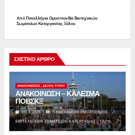
Από
Πανελλήνια Ομοσπονδία Βιοτεχνικών
Σωματείων Κατεργασίας Ξύλου
ΣΧΕΤΙΚΌ ΆΡΘΡΟ
ΑΝΑΚΟΙΝΏΣΕΙΣ - ΔΕΛΤΊΑ ΤΎΠΟΥ
ΑΝΑΚΟΙΝΩΣΗ – ΚΑΛΕΣΜΑ
ΠΟΒΣΚΞ
ΑΥΓ 4, 2026
ΠΑΝΕΛΛΉΝΙΑ ΟΜΟΣΠΟΝΔΊΑ
ΒΙΟΤΕΧΝΙΚΏΝ ΣΩΜΑΤΕΊΩΝ ΚΑΤΕΡΓΑΣΊΑΣ ΞΎΛΟΥ