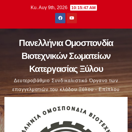
Μετάβαση
Κυ. Αυγ 9th, 2026
10:15:48 AM
στο
περιεχόμενο
Πανελλήνια Ομοσπονδία
Βιοτεχνικών Σωματείων
Κατεργασίας Ξύλου
Δευτεροβάθμιο Συνδικαλιστικό Όργανο των
επαγγελματιών του κλάδου Ξύλου - Επίπλου