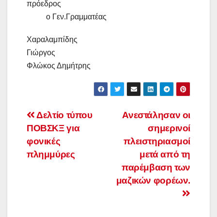
πρόεδρος
ο Γεν.Γραμματέας
Χαραλαμπίδης
Γιώργος
Φλώκος Δημήτρης
Πλοήγηση
Δελτίο τύπου
Ανεστάλησαν οι
ΠΟΒΣΚΞ για
σημερινοί
άρθρων
φονικές
πλειστηριασμοί
πλημμύρες
μετά από τη
παρέμβαση των
μαζικών φορέων.