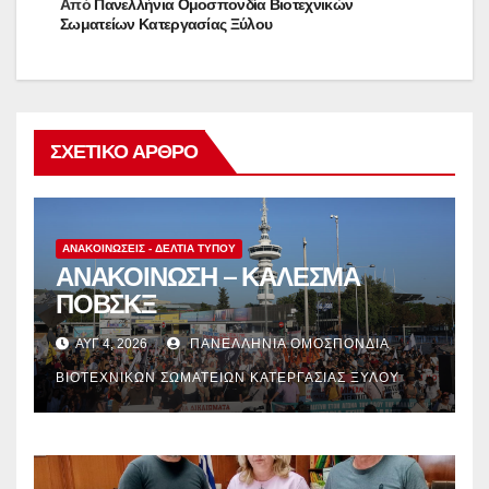
Από
Πανελλήνια Ομοσπονδία Βιοτεχνικών
Σωματείων Κατεργασίας Ξύλου
ΣΧΕΤΙΚΌ ΆΡΘΡΟ
ΑΝΑΚΟΙΝΏΣΕΙΣ - ΔΕΛΤΊΑ ΤΎΠΟΥ
ΑΝΑΚΟΙΝΩΣΗ – ΚΑΛΕΣΜΑ
ΠΟΒΣΚΞ
ΑΥΓ 4, 2026
ΠΑΝΕΛΛΉΝΙΑ ΟΜΟΣΠΟΝΔΊΑ
ΒΙΟΤΕΧΝΙΚΏΝ ΣΩΜΑΤΕΊΩΝ ΚΑΤΕΡΓΑΣΊΑΣ ΞΎΛΟΥ