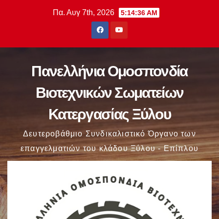
Μετάβαση
Πα. Αυγ 7th, 2026
5:14:38 AM
στο
περιεχόμενο
Πανελλήνια Ομοσπονδία
Βιοτεχνικών Σωματείων
Κατεργασίας Ξύλου
Δευτεροβάθμιο Συνδικαλιστικό Όργανο των
επαγγελματιών του κλάδου Ξύλου - Επίπλου