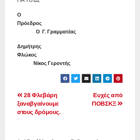
ΓΙΑ ΤΟ ΔΣ
Ο
Πρόεδρος
Ο Γ. Γραμματέας
Δημήτρης
Φλώκος
Νίκος Γεροντής
Πλοήγηση
28 Φλεβάρη
Ευχές από
ξαναβγαίνουμε
ΠΟΒΣΚΞ
άρθρων
στους δρόμους.