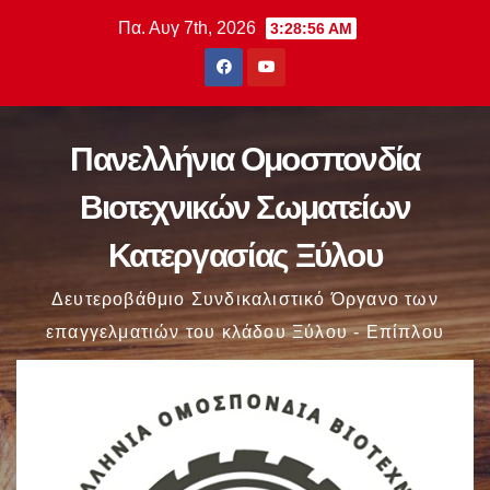
Μετάβαση
Πα. Αυγ 7th, 2026
3:28:56 AM
στο
περιεχόμενο
Πανελλήνια Ομοσπονδία
Βιοτεχνικών Σωματείων
Κατεργασίας Ξύλου
Δευτεροβάθμιο Συνδικαλιστικό Όργανο των
επαγγελματιών του κλάδου Ξύλου - Επίπλου