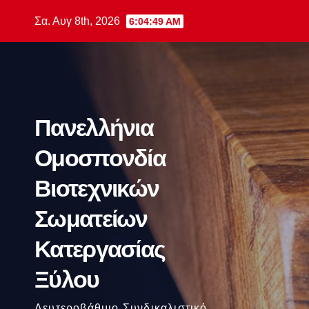
Μετάβαση
Σα. Αυγ 8th, 2026
6:04:51 AM
στο
περιεχόμενο
Πανελλήνια
Ομοσπονδία
Βιοτεχνικών
Σωματείων
Κατεργασίας
Ξύλου
Δευτεροβάθμιο Συνδικαλιστικό