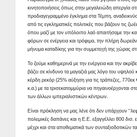
κινητοποιήσεις όπως στην μεγαλειώδη απεργία στι
προδιαγεγραμμένο έγκλημα στα Τέμπη, αναδεικνύον
από τις εγκληματικές πολιτικές που βάζουν τις ζωέ
όπου μαζί με τον υπόλοιπο λαό απαιτήσαμε την κα
φόρων σε ενέργεια και τρόφιμα, την πλήρη δωρεάν
μήνυμα καταδίκης για την συμμετοχή της χώρας σ
Το ζούμε καθημερινά με την ενέργεια και την ακρίβ
βάζει σε κίνδυνο τα μαγαζιά μας λόγο του υψηλού 
κέρδη ρεκόρ (25% αύξηση για τις τράπεζες, 770εκ
κ.α.) με τα τρισεκατομμύρια να πηγαινοέρχονται σ
των άλλων ιμπεριαλιστικών κέντρων.
Είναι πρόκληση να μας λένε ότι δεν υπάρχουν ‘’λεφ
πολεμικές δαπάνες και η Ε.Ε. εξαγγέλλει 800 δισ. ε
μέχρι και στα αποθεματικά των συνταξιοδοτικών τ