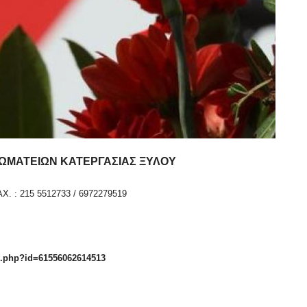
ΣΩΜΑΤΕΙΩΝ
ΚΑΤΕΡΓΑΣΙΑΣ ΞΥΛΟΥ
X. : 215 5512733 / 6972279519
e.php?id=61556062614513