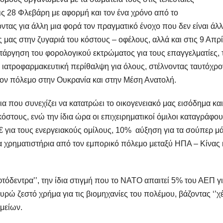
ς 28 Φλεβάρη με αφορμή και τον ένα χρόνο από το
τας για άλλη μια φορά τον πραγματικό ένοχο που δεν είναι άλ
ς μας στην ζυγαριά του κόστους – οφέλους, αλλά και στις 9 Απρ
τάργηση του φορολογικού εκτρώματος για τους επαγγελματίες,
 ιατροφαρμακευτική περίθαλψη για όλους, στέλνοντας ταυτόχρ
τον πόλεμο στην Ουκρανία και στην Μέση Ανατολή.
εια που συνεχίζει να κατατρώει το οικογενειακό μας εισόδημα και
κόστους, ενώ την ίδια ώρα οι επιχειρηματικοί όμιλοι καταγράφο
 € για τους ενεργειακούς ομίλους, 10% αύξηση για τα σούπερ μ
τα χρηματιστήρια από τον εμπορικό πόλεμο μεταξύ ΗΠΑ – Κίνας 
τόδεντρα’’, την ίδια στιγμή που το ΝΑΤΟ απαιτεί 5% του ΑΕΠ γι
υρώ ζεστό χρήμα για τις βιομηχανίες του πολέμου, βάζοντας ‘’χέ
αμείων.