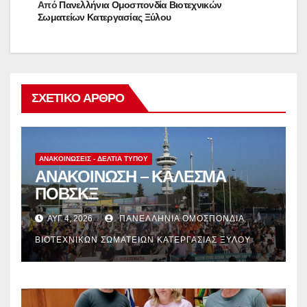
Από
Πανελλήνια Ομοσπονδία Βιοτεχνικών
Σωματείων Κατεργασίας Ξύλου
ΣΧΕΤΙΚΌ ΆΡΘΡΟ
ΑΝΑΚΟΙΝΏΣΕΙΣ - ΔΕΛΤΊΑ ΤΎΠΟΥ
ΑΝΑΚΟΙΝΩΣΗ – ΚΑΛΕΣΜΑ
ΠΟΒΣΚΞ
ΑΥΓ 4, 2026
ΠΑΝΕΛΛΉΝΙΑ ΟΜΟΣΠΟΝΔΊΑ
ΒΙΟΤΕΧΝΙΚΏΝ ΣΩΜΑΤΕΊΩΝ ΚΑΤΕΡΓΑΣΊΑΣ ΞΎΛΟΥ