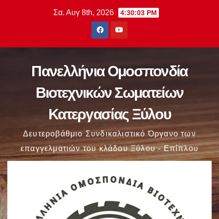
Μετάβαση
Σα. Αυγ 8th, 2026
4:30:04 PM
στο
περιεχόμενο
Πανελλήνια Ομοσπονδία
Βιοτεχνικών Σωματείων
Κατεργασίας Ξύλου
Δευτεροβάθμιο Συνδικαλιστικό Όργανο των
επαγγελματιών του κλάδου Ξύλου - Επίπλου