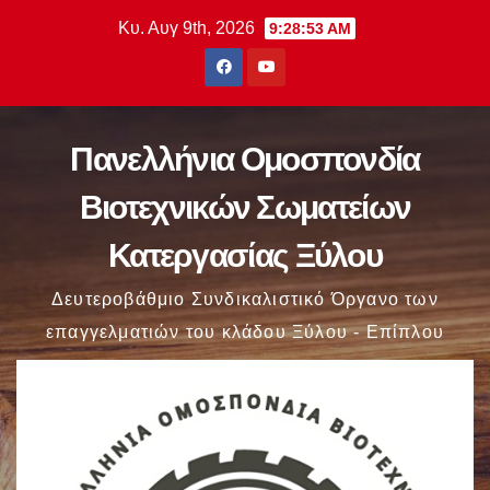
Μετάβαση
Κυ. Αυγ 9th, 2026
9:28:54 AM
στο
περιεχόμενο
Πανελλήνια Ομοσπονδία
Βιοτεχνικών Σωματείων
Κατεργασίας Ξύλου
Δευτεροβάθμιο Συνδικαλιστικό Όργανο των
επαγγελματιών του κλάδου Ξύλου - Επίπλου