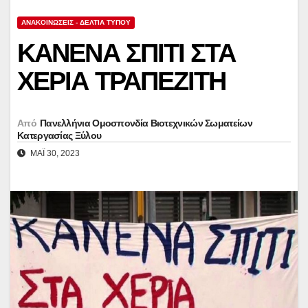
ΑΝΑΚΟΙΝΏΣΕΙΣ - ΔΕΛΤΊΑ ΤΎΠΟΥ
ΚΑΝΕΝΑ ΣΠΙΤΙ ΣΤΑ
ΧΕΡΙΑ ΤΡΑΠΕΖΙΤΗ
Από
Πανελλήνια Ομοσπονδία Βιοτεχνικών Σωματείων
Κατεργασίας Ξύλου
ΜΆΙ 30, 2023