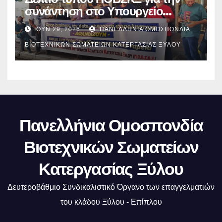
συνάντηση στο Υπουργείο
Ανάπτυξης.
ΙΟΎΝ 29, 2026
ΠΑΝΕΛΛΉΝΙΑ ΟΜΟΣΠΟΝΔΊΑ
ΒΙΟΤΕΧΝΙΚΏΝ ΣΩΜΑΤΕΊΩΝ ΚΑΤΕΡΓΑΣΊΑΣ ΞΎΛΟΥ
Πανελλήνια Ομοσπονδία
Βιοτεχνικών Σωματείων
Κατεργασίας Ξύλου
Δευτεροβάθμιο Συνδικαλιστικό Όργανο των επαγγελματιών
του κλάδου Ξύλου - Επίπλου