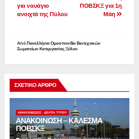
για ναυάγιο
ΠΟΒΣΚΞ για 1η
άρθρων
ανοιχτά της Πύλου
Μάη
Από
Πανελλήνια Ομοσπονδία Βιοτεχνικών
Σωματείων Κατεργασίας Ξύλου
ΣΧΕΤΙΚΌ ΆΡΘΡΟ
ΑΝΑΚΟΙΝΏΣΕΙΣ - ΔΕΛΤΊΑ ΤΎΠΟΥ
ΑΝΑΚΟΙΝΩΣΗ – ΚΑΛΕΣΜΑ
ΠΟΒΣΚΞ