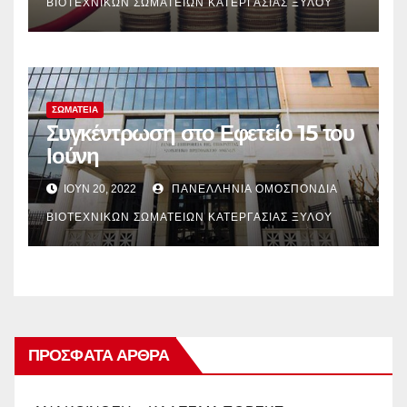
ΒΙΟΤΕΧΝΙΚΏΝ ΣΩΜΑΤΕΊΩΝ ΚΑΤΕΡΓΑΣΊΑΣ ΞΎΛΟΥ
ΣΩΜΑΤΕΊΑ
Συγκέντρωση στο Εφετείο 15 του
Ιούνη
ΙΟΎΝ 20, 2022
ΠΑΝΕΛΛΉΝΙΑ ΟΜΟΣΠΟΝΔΊΑ
ΒΙΟΤΕΧΝΙΚΏΝ ΣΩΜΑΤΕΊΩΝ ΚΑΤΕΡΓΑΣΊΑΣ ΞΎΛΟΥ
ΠΡΌΣΦΑΤΑ ΆΡΘΡΑ