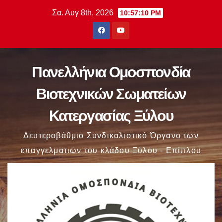
Μετάβαση
Σα. Αυγ 8th, 2026
10:57:11 PM
στο
περιεχόμενο
Πανελλήνια Ομοσπονδία
Βιοτεχνικών Σωματείων
Κατεργασίας Ξύλου
Δευτεροβάθμιο Συνδικαλιστικό Όργανο των
επαγγελματιών του κλάδου Ξύλου - Επίπλου